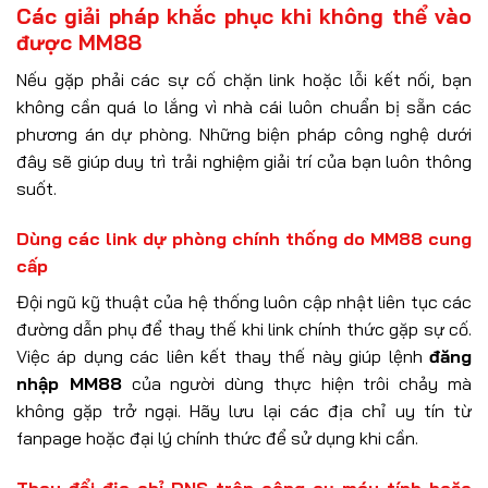
Các giải pháp khắc phục khi không thể vào
được MM88
Nếu gặp phải các sự cố chặn link hoặc lỗi kết nối, bạn
không cần quá lo lắng vì nhà cái luôn chuẩn bị sẵn các
phương án dự phòng. Những biện pháp công nghệ dưới
đây sẽ giúp duy trì trải nghiệm giải trí của bạn luôn thông
suốt.
Dùng các link dự phòng chính thống do MM88 cung
cấp
Đội ngũ kỹ thuật của hệ thống luôn cập nhật liên tục các
đường dẫn phụ để thay thế khi link chính thức gặp sự cố.
Việc áp dụng các liên kết thay thế này giúp lệnh
đăng
nhập MM88
của người dùng thực hiện trôi chảy mà
không gặp trở ngại. Hãy lưu lại các địa chỉ uy tín từ
fanpage hoặc đại lý chính thức để sử dụng khi cần.
Thay đổi địa chỉ DNS trên công cụ máy tính hoặc