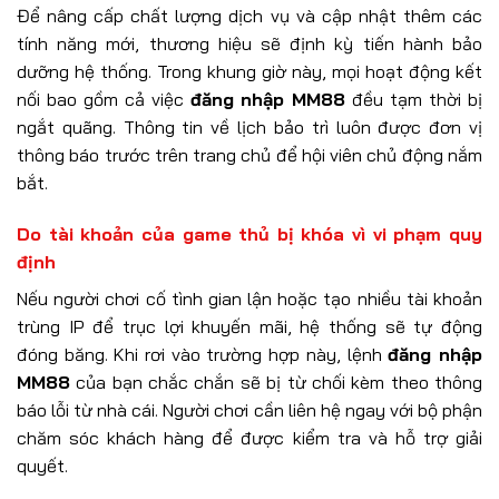
Để nâng cấp chất lượng dịch vụ và cập nhật thêm các
tính năng mới, thương hiệu sẽ định kỳ tiến hành bảo
dưỡng hệ thống. Trong khung giờ này, mọi hoạt động kết
nối bao gồm cả việc
đăng nhập MM88
đều tạm thời bị
ngắt quãng. Thông tin về lịch bảo trì luôn được đơn vị
thông báo trước trên trang chủ để hội viên chủ động nắm
bắt.
Do tài khoản của game thủ bị khóa vì vi phạm quy
định
Nếu người chơi cố tình gian lận hoặc tạo nhiều tài khoản
trùng IP để trục lợi khuyến mãi, hệ thống sẽ tự động
đóng băng. Khi rơi vào trường hợp này, lệnh
đăng nhập
MM88
của bạn chắc chắn sẽ bị từ chối kèm theo thông
báo lỗi từ nhà cái. Người chơi cần liên hệ ngay với bộ phận
chăm sóc khách hàng để được kiểm tra và hỗ trợ giải
quyết.