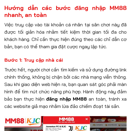
Hướng dẫn các bước đăng nhập MM88
nhanh, an toàn
Việc truy cập vào tài khoản cá nhân tại sân chơi này đã
được tối giản hóa nhằm tiết kiệm thời gian tối đa cho
khách hàng. Chỉ cần thực hiện đúng theo các chỉ dẫn cơ
bản, bạn có thể tham gia đặt cược ngay lập tức.
Bước 1: Truy cập nhà cái
Trước hết, người chơi cần tìm kiếm và sử dụng đường link
chính thống, không bị chặn bởi các nhà mạng viễn thông.
Sau khi giao diện web hiện ra, bạn quan sát góc phải màn
hình để tìm nút chức năng phù hợp. Hành động này đảm
bảo bạn thực hiện
đăng nhập MM88
an toàn, tránh xa
các website giả mạo nhằm lừa đảo chiếm đoạt tài sản.