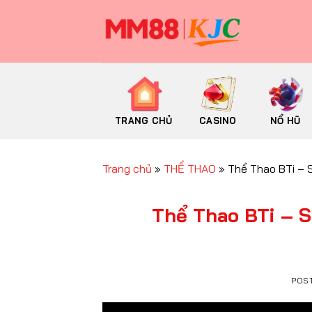
Skip
to
content
TRANG CHỦ
CASINO
NỔ HŨ
Trang chủ
»
THỂ THAO
»
Thể Thao BTi – 
Thể Thao BTi – S
POS