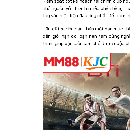
Kiểm soát tốt kế hoạch tài chính giúp ngư
nhỏ nguồn vốn thành nhiều phần bằng nhau
tay vào một trận đấu duy nhất để tránh 
Hãy đặt ra cho bản thân một hạn mức thắ
đến giới hạn đó, bạn nên tạm dừng nghỉ
tham giúp bạn luôn làm chủ được cuộc ch