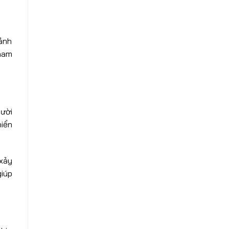
Sảnh
tham
gười
hiển
 xảy
giúp