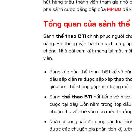
hút hàng triệu thành viên tham gia nhờ
phá sảnh cược đẳng cấp của
MM88
để k
Tổng quan của sảnh thể 
Sảnh
thể thao BTi
chinh phục người chơ
năng. Hệ thống vận hành mượt mà giúp
chóng. Nhà cái cam kết mang lại một môi 
viên.
Bảng kèo của thể thao thiết kế vô cùn
đấu sắp diễn ra được sắp xếp theo thời 
giúp bet thủ không gặp tình trạng mỏi m
Sảnh
thể thao BTi
nổi tiếng với mức
cược tại đây luôn nằm trong top đầu th
nhuận thu về nhờ vào các mức thưởng
Nhà cái cung cấp đa dạng các loại hìn
được các chuyên gia phân tích kỹ lưỡ