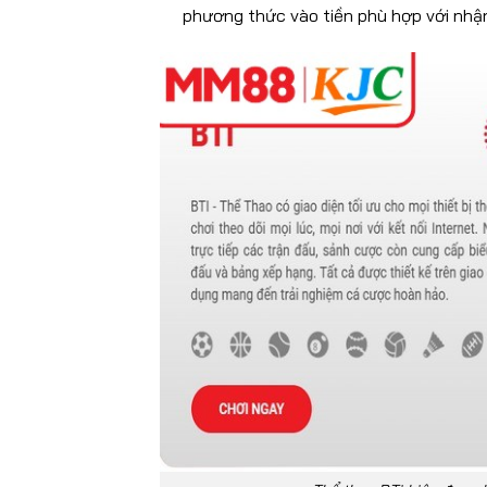
phương thức vào tiền phù hợp với nhận