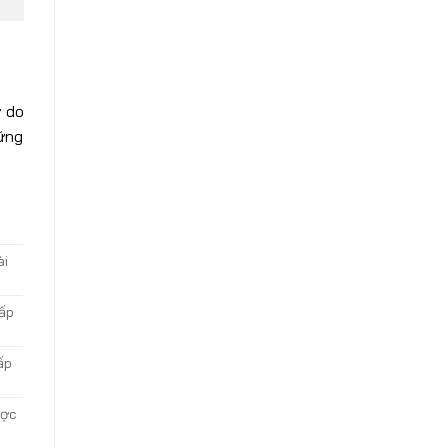
 do
hững
ài
ấp
ấp
ược