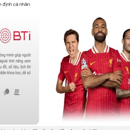
 định cá nhân.