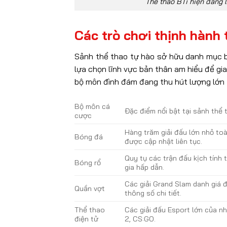
Thể thao BTi hiện đang
Các trò chơi thịnh hành 
Sảnh thể thao tự hào sở hữu danh mục b
lựa chọn lĩnh vực bản thân am hiểu để gi
bộ môn đình đám đang thu hút lượng lớn 
Bộ môn cá
Đặc điểm nổi bật tại sảnh thể 
cược
Hàng trăm giải đấu lớn nhỏ to
Bóng đá
được cập nhật liên tục.
Quy tụ các trận đấu kịch tính 
Bóng rổ
gia hấp dẫn.
Các giải Grand Slam danh giá 
Quần vợt
thông số chi tiết.
Thể thao
Các giải đấu Esport lớn của 
điện tử
2, CS:GO.