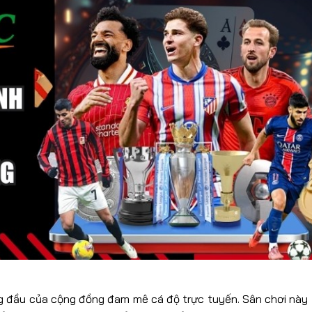
g đầu của cộng đồng đam mê cá độ trực tuyến. Sân chơi này