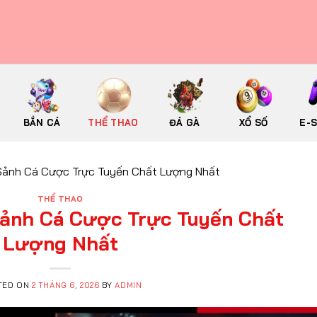
BẮN CÁ
THỂ THAO
ĐÁ GÀ
XỔ SỐ
E-
Sảnh Cá Cược Trực Tuyến Chất Lượng Nhất
THỂ THAO
ảnh Cá Cược Trực Tuyến Chất
Lượng Nhất
TED ON
2 THÁNG 6, 2026
BY
ADMIN