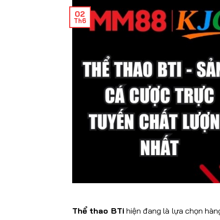
02
Th6
Thể thao BTi
hiện đang là lựa chọn hàn